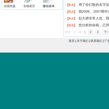
·
[
]
用了你们取的名字
取名
在线排盘
在线留言
微信咨询
·
[
]
我2006、2007
风水
·
[
]
彭大师非常人也，
风水
·
[
]
您分析的命稿，已
算命
首页
上一页
1
2
3
下
首页
|
关于我们
|
联系我们
|
广