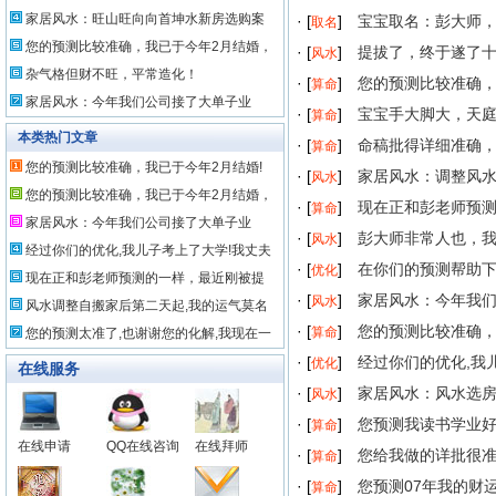
家居风水：旺山旺向向首坤水新房选购案
·
[
]
宝宝取名：彭大师，
取名
例图
您的预测比较准确，我已于今年2月结婚，
名字治愈新生儿肺炎！
·
[
]
提拔了，终于遂了
风水
并
杂气格但财不旺，平常造化！
·
[
]
您的预测比较准确，
算命
家居风水：今年我们公司接了大单子业
·
[
]
宝宝手大脚大，天
算命
务，真
本类热门文章
·
[
]
命稿批得详细准确，
算命
您的预测比较准确，我已于今年2月结婚!
·
[
]
家居风水：调整风
风水
您的预测比较准确，我已于今年2月结婚，
和正常人一样！
·
[
]
现在正和彭老师预
算命
并
家居风水：今年我们公司接了大单子业
·
[
]
彭大师非常人也，
风水
务，真
经过你们的优化,我儿子考上了大学!我丈夫
·
[
]
在你们的预测帮助下
优化
现在正和彭老师预测的一样，最近刚被提
·
[
]
家居风水：今年我
风水
升！
风水调整自搬家后第二天起,我的运气莫名
·
[
]
您的预测比较准确，
算命
其
您的预测太准了,也谢谢您的化解,我现在一
·
[
]
经过你们的优化,我
优化
在线服务
·
[
]
家居风水：风水选房
风水
·
[
]
您预测我读书学业好
算命
在线申请
QQ在线咨询
在线拜师
·
[
]
您给我做的详批很准
算命
·
[
]
您预测07年我的财
算命