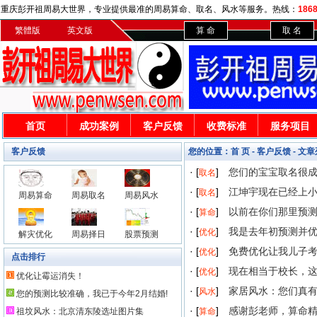
重庆彭开祖周易大世界，专业提供最准的周易算命、取名、风水等服务。热线：
186
繁體版
英文版
算 命
取 名
首页
成功案例
客户反馈
收费标准
服务项目
客户反馈
您的位置：
首 页
- 客户反馈 - 文
·
[
]
您们的宝宝取名很
取名
·
[
]
江坤宇现在已经上
取名
周易算命
周易取名
周易风水
·
[
]
以前在你们那里预
算命
·
[
]
我是去年初预测并
优化
解灾优化
周易择日
股票预测
·
[
]
免费优化让我儿子
优化
点击排行
·
[
]
现在相当于校长，
优化
优化让霉运消失！
·
[
]
家居风水：您们真
风水
您的预测比较准确，我已于今年2月结婚!
·
[
]
感谢彭老师，算命
祖坟风水：北京清东陵选址图片集
算命