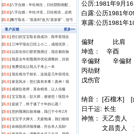
公历:1981年9月
姻缘！
[
算命
]
八字合婚：年柱相生，日柱阴阳相配，
白露:公历1981年
顺利结婚，白
[
算命
]
八字合婚：年柱冲克，日柱相克，必然
离异！
[
取名
]
餐厅取名：“喜派利”改为“喜派香”，扭亏
寒露:公历1981年10月
为盈！
客户反馈
更多>>
[
取名
]
您们的宝宝取名很成功，陈帝君现在
偏财 比肩
[
取名
]
江坤宇现在已经上小二，成绩优异，
坤造： 辛酉 
[
算命
]
以前在你们那里预测过，现在都应验
[
优化
]
我是去年初预测并优化调整的，目前
辛偏财 辛偏
[
优化
]
免费优化让我儿子考上一本
丙劫财
[
优化
]
现在相当于校长，这就是几年前优化
戊伤官
[
风水
]
家居风水：您们真有本事！真神！我
[
算命
]
感谢彭老师，算命精准，让人信服
[
取名
]
宝宝取名：彭大师，谢谢您！医院今
纳音： [石榴木] [
[
风水
]
提拔了，终于遂了十年的心愿！
日干运: 长
[
算命
]
您的预测比较准确，我已于今年2月
神煞： 天乙贵人
[
算命
]
宝宝手大脚大，天庭饱满，我们都很
[
算命
]
命稿批得详细准确，符合本人实际!
文昌贵人 文昌