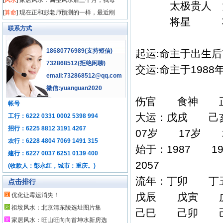
[
风水
]
家居风水：调整风水后三个月，我母
太极贵人 太
[
算命
]
现在正和彭老师预测的一样，最近刚
将星 将
联系方式
18680776989(支持短信)
起运:命主于出生后
732868512
(拒绝闲聊)
交运:命主于198
email:732868512@qq.com
微信:yuanguan2020
伤官 食神 
帐号
大运：戊戌 
工行：6222 0331 0002 5398 994
招行：6225 8812 3191 4267
07岁 17岁 
农行：6228 4804 7069 1491 315
始于：1987 1
建行：6227 0037 6251 0139 400
2057
(收款人：彭永红，城市：重庆。)
流年：丁卯 
点击排行
戊辰 戊寅 
优化让霉运消失！
祖坟风水：北京清东陵选址图片集
己巳 己卯 
家居风水：旺山旺向向首坤水新房选