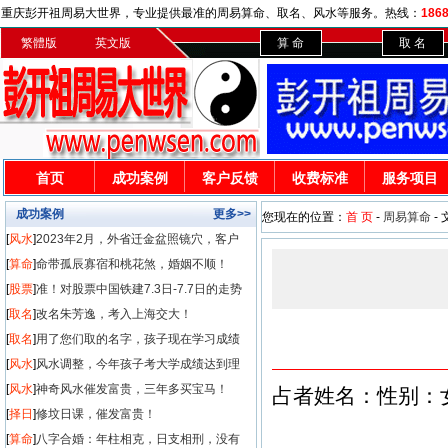
重庆彭开祖周易大世界，专业提供最准的周易算命、取名、风水等服务。热线：
186
繁體版
英文版
算 命
取 名
首页
成功案例
客户反馈
收费标准
服务项目
成功案例
更多>>
您现在的位置：
首 页
-
周易算命
-
[
风水
]
2023年2月，外省迁金盆照镜穴，客户
发财50
[
算命
]
命带孤辰寡宿和桃花煞，婚姻不顺！
[
股票
]
准！对股票中国铁建7.3日-7.7日的走势
预测
[
取名
]
改名朱芳逸，考入上海交大！
[
取名
]
用了您们取的名字，孩子现在学习成绩
很好！
[
风水
]
风水调整，今年孩子考大学成绩达到理
想！
[
风水
]
神奇风水催发富贵，三年多买宝马！
占者姓名：性别：女
[
择日
]
修坟日课，催发富贵！
[
算命
]
八字合婚：年柱相克，日支相刑，没有