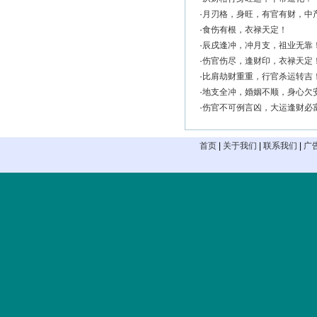
·
月刃格，身旺，有官有财，中
·
食伤有根，衣禄天定！
·
辰戌逢冲，冲月支，祖业无靠
·
伤官伤尽，逢财印，衣禄天定
·
比肩劫财重重，行官杀运转吉
·
地支全冲，婚姻不顺，身心欠
·
伤官不可例言凶，大运逢财必
首页
|
关于我们
|
联系我们
|
广