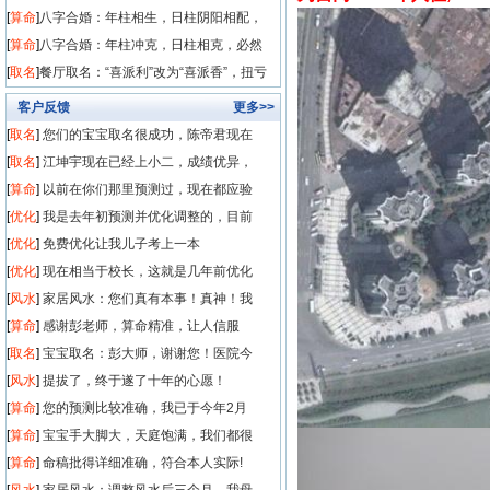
姻缘！
[
算命
]
八字合婚：年柱相生，日柱阴阳相配，
顺利结婚，白
[
算命
]
八字合婚：年柱冲克，日柱相克，必然
离异！
[
取名
]
餐厅取名：“喜派利”改为“喜派香”，扭亏
为盈！
客户反馈
更多>>
[
取名
]
您们的宝宝取名很成功，陈帝君现在
[
取名
]
江坤宇现在已经上小二，成绩优异，
[
算命
]
以前在你们那里预测过，现在都应验
[
优化
]
我是去年初预测并优化调整的，目前
[
优化
]
免费优化让我儿子考上一本
[
优化
]
现在相当于校长，这就是几年前优化
[
风水
]
家居风水：您们真有本事！真神！我
[
算命
]
感谢彭老师，算命精准，让人信服
[
取名
]
宝宝取名：彭大师，谢谢您！医院今
[
风水
]
提拔了，终于遂了十年的心愿！
[
算命
]
您的预测比较准确，我已于今年2月
[
算命
]
宝宝手大脚大，天庭饱满，我们都很
[
算命
]
命稿批得详细准确，符合本人实际!