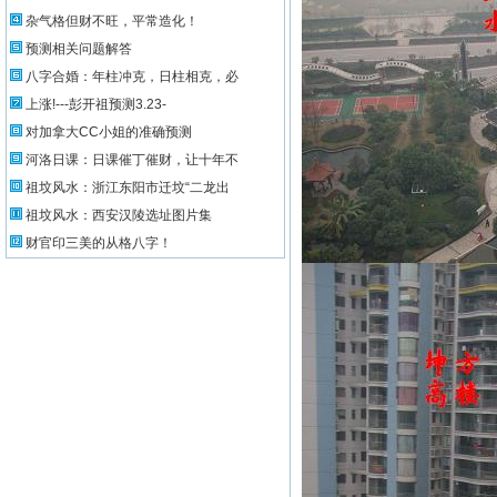
杂气格但财不旺，平常造化！
预测相关问题解答
八字合婚：年柱冲克，日柱相克，必
上涨!---彭开祖预测3.23-
对加拿大CC小姐的准确预测
河洛日课：日课催丁催财，让十年不
祖坟风水：浙江东阳市迁坟“二龙出
祖坟风水：西安汉陵选址图片集
财官印三美的从格八字！