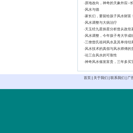
·
原地改向，神奇的天象外应--
·
风水与德
·
家长们，要留给孩子风水财富
·
风水调整与大病治疗
·
天玉经九星挨星分析曾从政坟
·
风水调整，今年孩子考大学成
·
三僚曾氏祖祠风水及其单传结
·
风水技术的真假与风水师傅的
·
论三合风水的可靠性
·
神奇风水催发富贵，三年多买
首页
|
关于我们
|
联系我们
|
广