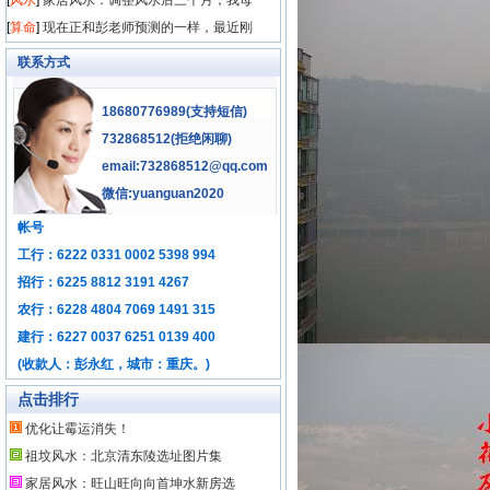
[
风水
]
家居风水：调整风水后三个月，我母
[
算命
]
现在正和彭老师预测的一样，最近刚
联系方式
18680776989(支持短信)
732868512
(拒绝闲聊)
email:732868512@qq.com
微信:yuanguan2020
帐号
工行：6222 0331 0002 5398 994
招行：6225 8812 3191 4267
农行：6228 4804 7069 1491 315
建行：6227 0037 6251 0139 400
(收款人：彭永红，城市：重庆。)
点击排行
优化让霉运消失！
祖坟风水：北京清东陵选址图片集
家居风水：旺山旺向向首坤水新房选