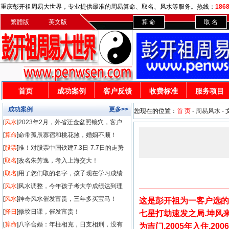
重庆彭开祖周易大世界，专业提供最准的周易算命、取名、风水等服务。热线：
186
繁體版
英文版
算 命
取 名
首页
成功案例
客户反馈
收费标准
服务项目
成功案例
更多>>
您现在的位置：
首 页
-
周易风水
-
[
风水
]
2023年2月，外省迁金盆照镜穴，客户
发财50
[
算命
]
命带孤辰寡宿和桃花煞，婚姻不顺！
[
股票
]
准！对股票中国铁建7.3日-7.7日的走势
预测
[
取名
]
改名朱芳逸，考入上海交大！
[
取名
]
用了您们取的名字，孩子现在学习成绩
很好！
[
风水
]
风水调整，今年孩子考大学成绩达到理
想！
[
风水
]
神奇风水催发富贵，三年多买宝马！
这是彭开祖为一客户选的
[
择日
]
修坟日课，催发富贵！
七星打劫速发之局.坤风
[
算命
]
八字合婚：年柱相克，日支相刑，没有
为吉门.2005年入住,20