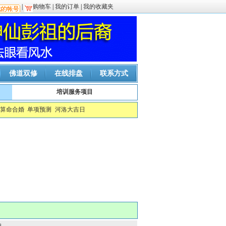
|
购物车
|
我的订单
|
我的收藏夹
佛道双修
在线排盘
联系方式
培训服务项目
算命合婚
单项预测
河洛大吉日