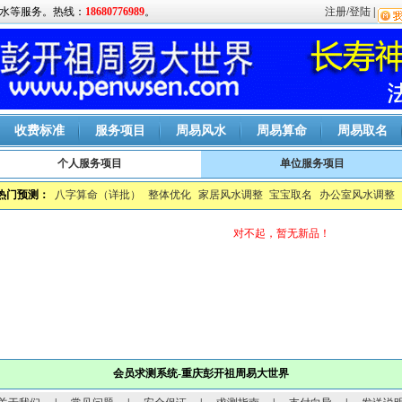
水等服务。热线：
18680776989
。
注册
/
登陆
|
收费标准
服务项目
周易风水
周易算命
周易取名
个人服务项目
单位服务项目
热门预测：
八字算命（详批）
整体优化
家居风水调整
宝宝取名
办公室风水调整
对不起，暂无新品！
会员求测系统-重庆彭开祖周易大世界