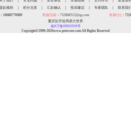
关于我们
|
常见问题
|
安全保证
|
求测指南
|
支付向导
|
发送说
退款规则
|
积分兑奖
|
汇款确认
|
投诉建议
|
专家团队
|
联系我
：18680776989
客服信箱
：
732868512@qq.com
客服QQ
：7328
重庆彭开祖周易大世界
渝ICP备09005939号
Copyright©1999-2026www.penwsen.com All Rights Reserved