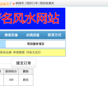
|
购物车
|
我的订单
|
我的收藏夹
佛道双修
在线排盘
联系方式
培训服务项目
算命合婚
单项预测
河洛大吉日
计
获得积分
删除
160
删除