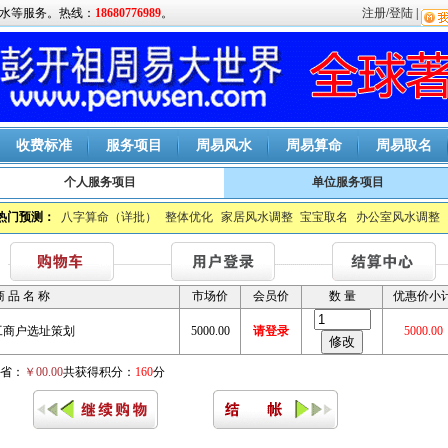
水等服务。热线：
18680776989
。
注册
/
登陆
|
收费标准
服务项目
周易风水
周易算命
周易取名
个人服务项目
单位服务项目
热门预测：
八字算命（详批）
整体优化
家居风水调整
宝宝取名
办公室风水调整
商 品 名 称
市场价
会员价
数 量
优惠价小
工商户选址策划
5000.00
请登录
5000.00
省：
￥00.00
共获得积分：
160
分