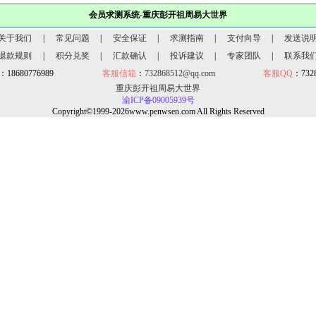
会员求测系统-重庆彭开祖周易大世界
关于我们
|
常见问题
|
安全保证
|
求测指南
|
支付向导
|
发送说
退款规则
|
积分兑奖
|
汇款确认
|
投诉建议
|
专家团队
|
联系我
：18680776989
客服信箱
：
732868512@qq.com
客服QQ
：7328
重庆彭开祖周易大世界
渝ICP备09005939号
Copyright©1999-2026www.penwsen.com All Rights Reserved